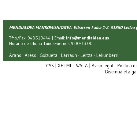
MENDIALDEA MANKOMUNITATEA. Elbarren kalea 1-2. 31880 Leitza (
Tfno/Fax: 948510444 | Email:
info@mendialdea.eus
Horario de oficina: Lunes-viernes 9:00-13:00
Arano · Areso · Goizueta · Larraun · Leitza · Lekunberri
CSS
|
XHTML
|
WAI-A
|
Aviso legal
|
Política d
Diseinua eta g