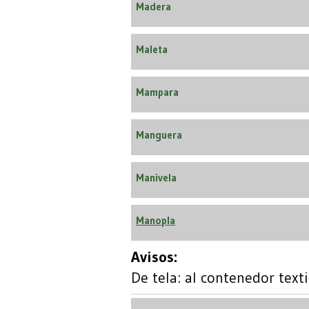
Madera
Maleta
Mampara
Manguera
Manivela
Manopla
Avisos:
De tela: al contenedor texti