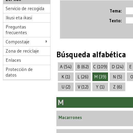
Servicio de recogida
Tema:
Ikusi eta ikasi
Texto:
Preguntas
frecuentes
Compostaje
Zona de reciclaje
Búsqueda alfabética
Enlaces
A (54)
B (62)
C (109)
D (24)
E 
Protección de
datos
K (1)
L (26)
M (39)
N (5)
O
U (2)
V (12)
Y (1)
Z (6)
M
Macarrones