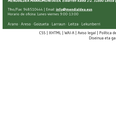
MENDIALDEA MANKOMUNITATEA. Elbarren kalea 1-2. 31880 Leitza (
Tfno/Fax: 948510444 | Email:
info@mendialdea.eus
Horario de oficina: Lunes-viernes 9:00-13:00
Arano · Areso · Goizueta · Larraun · Leitza · Lekunberri
CSS
|
XHTML
|
WAI-A
|
Aviso legal
|
Política d
Diseinua eta g