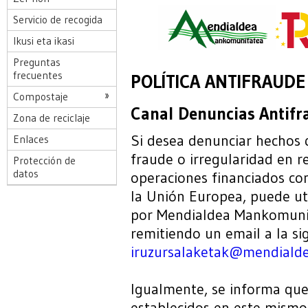
Servicio de recogida
Ikusi eta ikasi
Preguntas
frecuentes
POLÍTICA ANTIFRAUDE
Compostaje
Canal Denuncias Antifr
Zona de reciclaje
Si desea denunciar hechos 
Enlaces
fraude o irregularidad en r
Protección de
datos
operaciones financiados co
la Unión Europea, puede util
por Mendialdea Mankomunit
remitiendo un email a la sig
iruzursalaketak@mendialde
Igualmente, se informa qu
establecidos en este mism