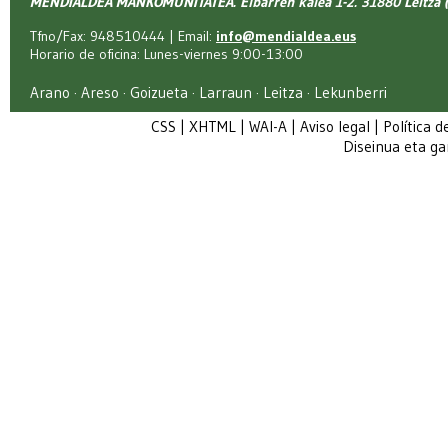
MENDIALDEA MANKOMUNITATEA. Elbarren kalea 1-2. 31880 Leitza (
Tfno/Fax: 948510444 | Email:
info@mendialdea.eus
Horario de oficina: Lunes-viernes 9:00-13:00
Arano · Areso · Goizueta · Larraun · Leitza · Lekunberri
CSS
|
XHTML
|
WAI-A
|
Aviso legal
|
Política d
Diseinua eta g