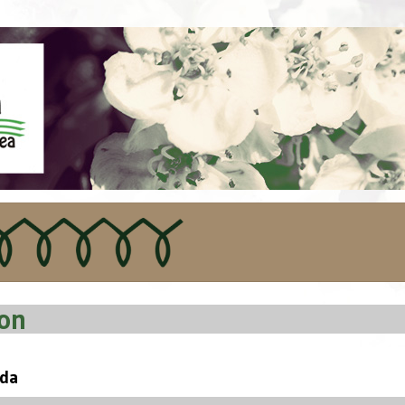
non
da