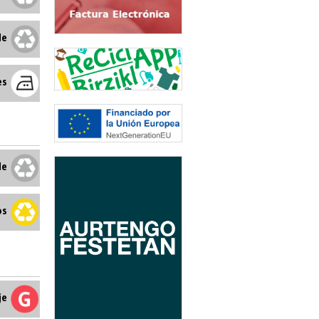
le
es
le
os
je