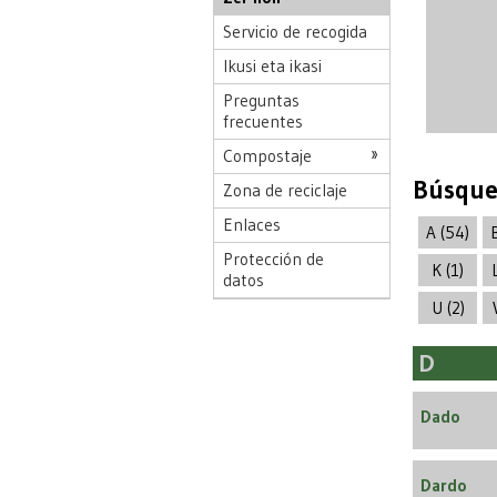
Servicio de recogida
Ikusi eta ikasi
Preguntas
frecuentes
Compostaje
Búsqued
Zona de reciclaje
Enlaces
A (54)
Protección de
K (1)
datos
U (2)
D
Dado
Dardo