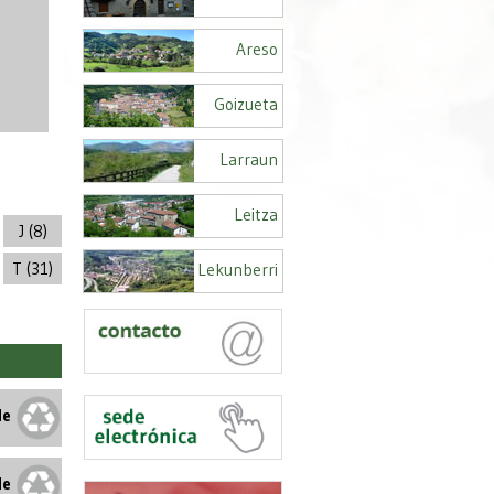
Areso
Goizueta
Larraun
Leitza
J (8)
T (31)
Lekunberri
le
le