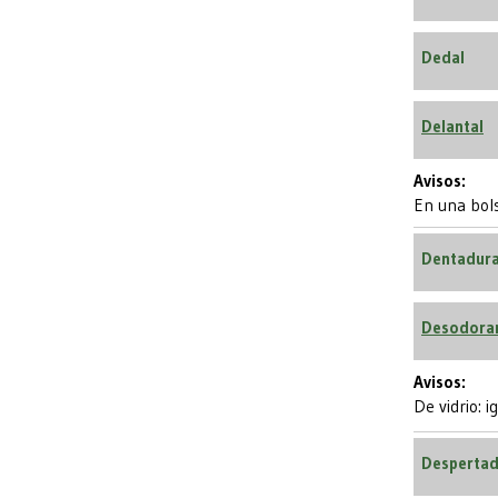
Dedal
Delantal
Avisos:
En una bol
Dentadura
Desodoran
Avisos:
De vidrio: i
Desperta