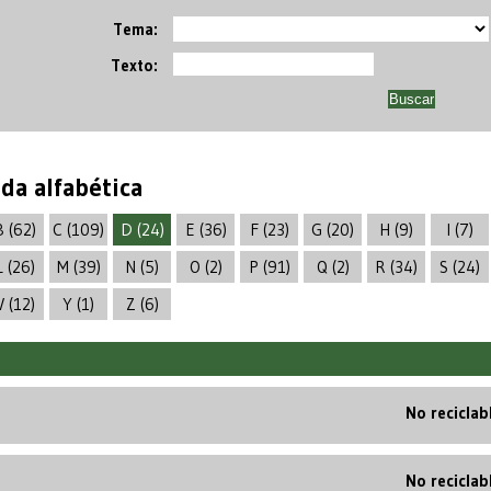
Tema:
Texto:
a alfabética
B (62)
C (109)
D (24)
E (36)
F (23)
G (20)
H (9)
I (7)
L (26)
M (39)
N (5)
O (2)
P (91)
Q (2)
R (34)
S (24)
V (12)
Y (1)
Z (6)
No reciclab
No reciclab