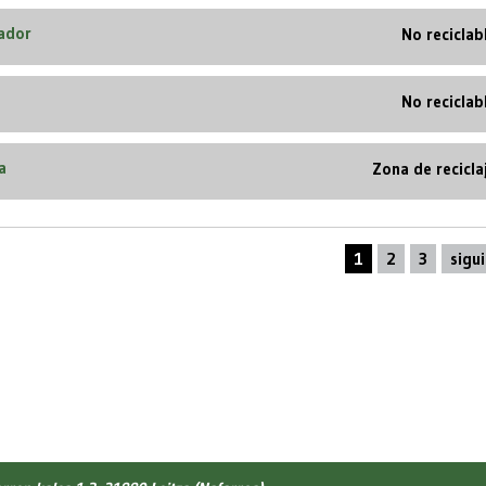
lador
No reciclab
No reciclab
a
Zona de recicla
1
2
3
sigu