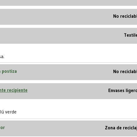
No reciclab
Textil
sa.
 postiza
No reciclab
te recipiente
Envases liger
glú verde
dor
Zona de recicla