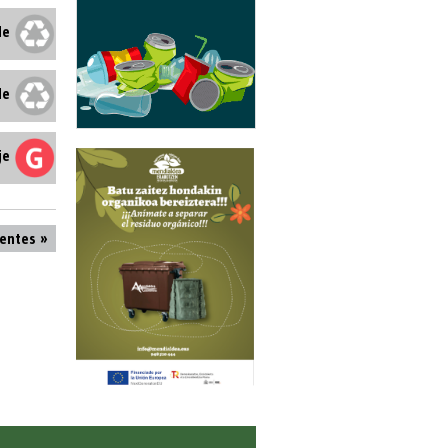
le
le
je
ientes »