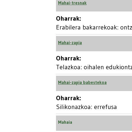
Mahai-tresnak
Oharrak:
Erabilera bakarrekoak: ontz
Mahai-zapia
Oharrak:
Telazkoa: oihalen edukiontz
Mahai-zapia babestekoa
Oharrak:
Silikonazkoa: errefusa
Mahaia