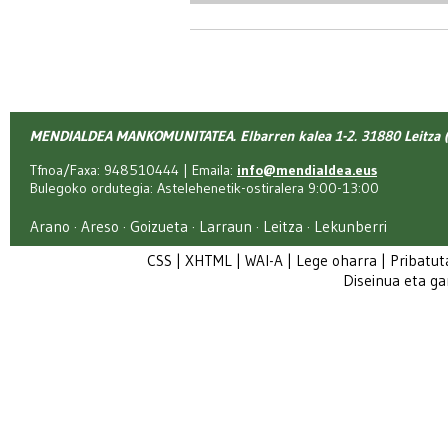
MENDIALDEA MANKOMUNITATEA. Elbarren kalea 1-2. 31880 Leitza (
Tfnoa/Faxa: 948510444 | Emaila:
info@mendialdea.eus
Bulegoko ordutegia: Astelehenetik-ostiralera 9:00-13:00
Arano · Areso · Goizueta · Larraun · Leitza · Lekunberri
CSS
|
XHTML
|
WAI-A
|
Lege oharra
|
Pribatut
Diseinua eta g