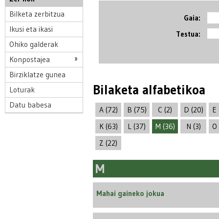
Bilketa zerbitzua
Gaia:
Ikusi eta ikasi
Testua:
Ohiko galderak
Konpostajea
Birziklatze gunea
Bilaketa alfabetikoa
Loturak
Datu babesa
A (72)
B (75)
C (2)
D (20)
E 
K (63)
L (37)
M (36)
N (3)
O 
Z (22)
M
Mahai gaineko jokua