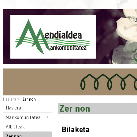
Hasiera »
Zer non
Zer non
Hasiera
Mankomunitatea
Albisteak
Bilaketa
Zer non