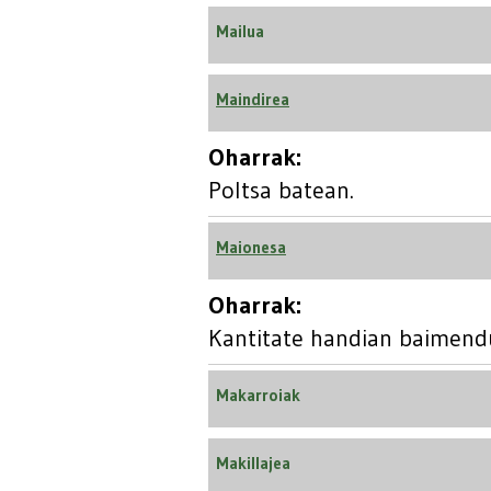
Mailua
Maindirea
Oharrak:
Poltsa batean.
Maionesa
Oharrak:
Kantitate handian baimend
Makarroiak
Makillajea