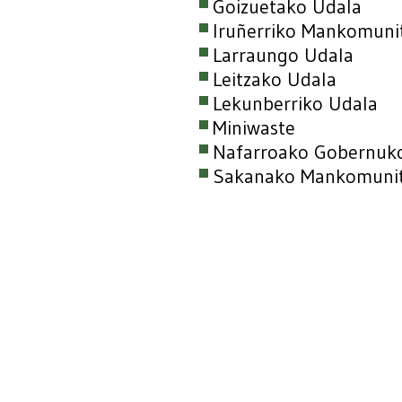
Goizuetako Udala
Iruñerriko Mankomuni
Larraungo Udala
Leitzako Udala
Lekunberriko Udala
Miniwaste
Nafarroako Gobernuko
Sakanako Mankomuni