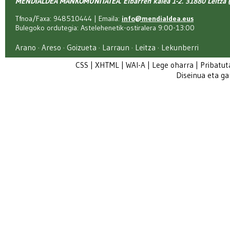
MENDIALDEA MANKOMUNITATEA. Elbarren kalea 1-2. 31880 Leitza (
Tfnoa/Faxa: 948510444 | Emaila:
info@mendialdea.eus
Bulegoko ordutegia: Astelehenetik-ostiralera 9:00-13:00
Arano · Areso · Goizueta · Larraun · Leitza · Lekunberri
CSS
|
XHTML
|
WAI-A
|
Lege oharra
|
Pribatut
Diseinua eta g