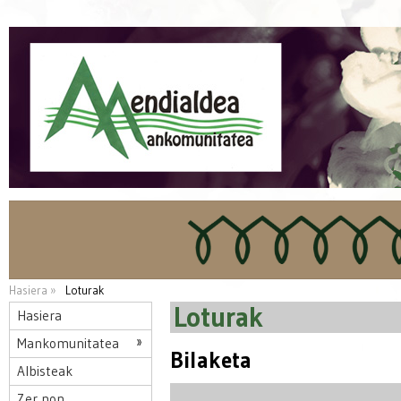
Hasiera »
Loturak
Loturak
Hasiera
Mankomunitatea
Bilaketa
Albisteak
Zer non