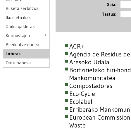
Gaia:
Bilketa zerbitzua
Testua:
Ikusi eta ikasi
Ohiko galderak
Konpostajea
Birziklatze gunea
ACR+
Agència de Residus de
Loturak
Aresoko Udala
Datu babesa
Bortzirietako hiri-hon
Mankomunitatea
Compostadores
Eco-Cycle
Ecolabel
Erriberako Mankomuni
European Commission.
Waste