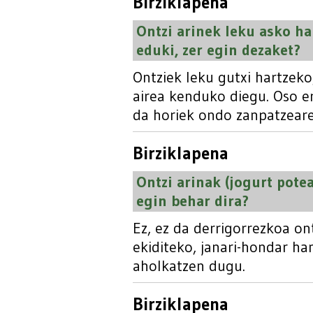
Birziklapena
Ontzi arinek leku asko har
eduki, zer egin dezaket?
Ontziek leku gutxi hartzek
airea kenduko diegu. Oso er
da horiek ondo zanpatzeare
Birziklapena
Ontzi arinak (jogurt poteak
egin behar dira?
Ez, ez da derrigorrezkoa on
ekiditeko, janari-hondar ha
aholkatzen dugu.
Birziklapena