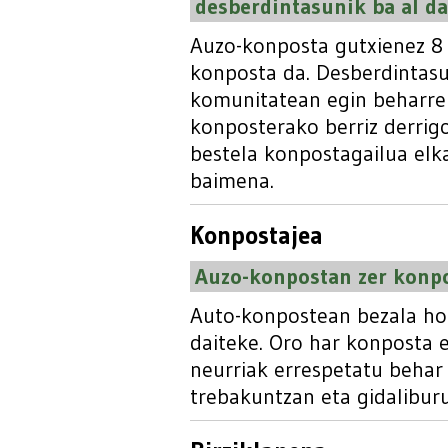
desberdintasunik ba al d
Auzo-konposta gutxienez 8 
konposta da. Desberdintasu
komunitatean egin beharrek
konposterako berriz derrigo
bestela konpostagailua elk
baimena.
Konpostajea
Auzo-konpostan zer konpo
Auto-konpostean bezala ho
daiteke. Oro har konposta 
neurriak errespetatu behar 
trebakuntzan eta gidaliburu