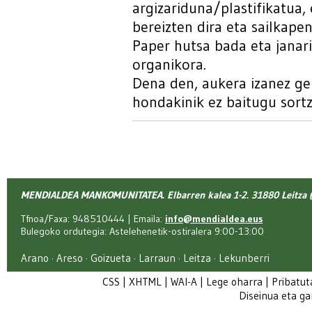
argizariduna/plastifikatua,
bereizten dira eta sailkape
Paper hutsa bada eta janar
organikora.
Dena den, aukera izanez ge
hondakinik ez baitugu sortz
MENDIALDEA MANKOMUNITATEA. Elbarren kalea 1-2. 31880 Leitza (
Tfnoa/Faxa: 948510444 | Emaila:
info@mendialdea.eus
Bulegoko ordutegia: Astelehenetik-ostiralera 9:00-13:00
Arano · Areso · Goizueta · Larraun · Leitza · Lekunberri
CSS
|
XHTML
|
WAI-A
|
Lege oharra
|
Pribatut
Diseinua eta g