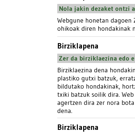
Nola jakin dezaket ontzi 
Webgune honetan dagoen Ze
ohikoak diren hondakinak n
Birziklapena
Zer da birziklaezina edo 
Birziklaezina dena hondakine
plastiko gutxi batzuk, errat
bildutako hondakinak, hort
txiki batzuk soilik dira. W
agertzen dira zer nora bota 
dena.
Birziklapena