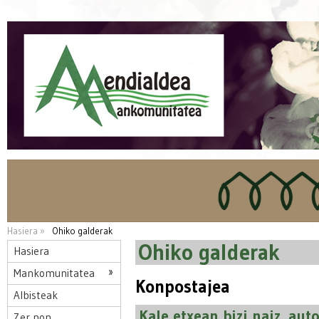
Hasiera »
Ohiko galderak
Ohiko galderak
Hasiera
Mankomunitatea
Konpostajea
Albisteak
Kale etxean bizi naiz, au
Zer non