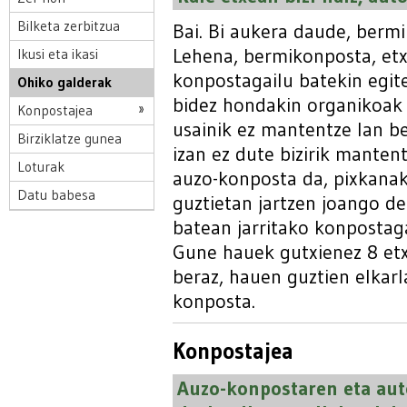
Bilketa zerbitzua
Bai. Bi aukera daude, berm
Lehena, bermikonposta, et
Ikusi eta ikasi
konpostagailu batekin egite
Ohiko galderak
bidez hondakin organikoak 
Konpostajea
usainik ez mantentze lan be
Birziklatze gunea
izan ez dute bizirik manten
Loturak
auzo-konposta da, pixkanak
Datu babesa
guztietan jartzen joango d
batean jarritako konpostag
Gune hauek gutxienez 8 etxe
beraz, hauen guztien elkar
konposta.
Konpostajea
Auzo-konpostaren eta aut