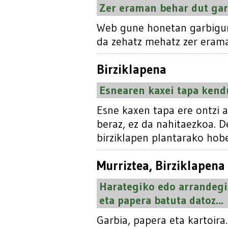
Zer eraman behar dut ga
Web gune honetan garbigun
da zehatz mehatz zer eram
Birziklapena
Esnearen kaxei tapa kend
Esne kaxen tapa ere ontzi a
beraz, ez da nahitaezkoa. 
birziklapen plantarako hobe
Murriztea
,
Birziklapena
Harategiko edo arrandegi
eta papera batuta datoz...
Garbia, papera eta kartoira