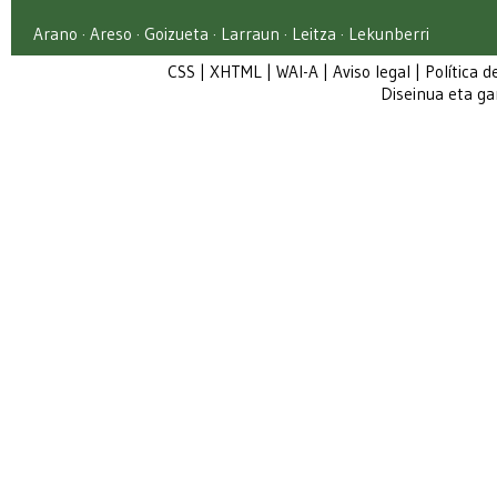
Arano · Areso · Goizueta · Larraun · Leitza · Lekunberri
CSS
|
XHTML
|
WAI-A
|
Aviso legal
|
Política d
Diseinua eta g