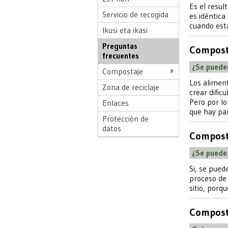
Es el resul
Servicio de recogida
es idéntica
cuando est
Ikusi eta ikasi
Preguntas
Compost
frecuentes
¿Se pueden
Compostaje
Los alimen
Zona de reciclaje
crear difi
Pero por lo
Enlaces
que hay par
Protección de
datos
Compost
¿Se puede
Si, se pue
proceso de 
sitio, porq
Compost