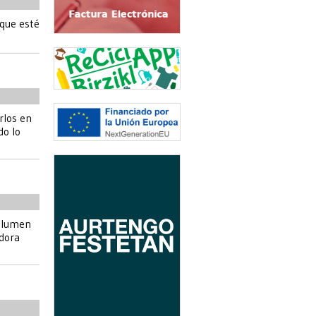
 que esté
rlos en
do lo
volumen
dora