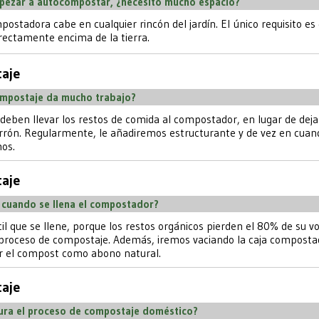
pezar a autocompostar, ¿necesito mucho espacio?
postadora cabe en cualquier rincón del jardín. El único requisito es
rectamente encima de la tierra.
aje
ompostaje da mucho trabajo?
 deben llevar los restos de comida al compostador, en lugar de deja
rrón. Regularmente, le añadiremos estructurante y de vez en cuan
os.
aje
 cuando se llena el compostador?
cil que se llene, porque los restos orgánicos pierden el 80% de su 
 proceso de compostaje. Además, iremos vaciando la caja composta
ar el compost como abono natural.
aje
ura el proceso de compostaje doméstico?