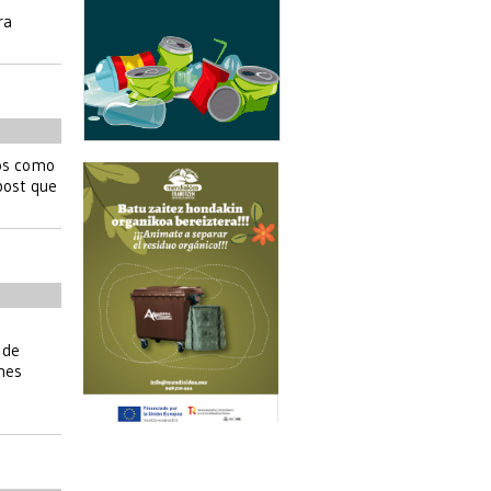
ra
dos como
post que
 de
nes