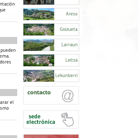
entación
que
Areso
Goizueta
Larraun
e pueden
lema.
Leitza
edores
Lekunberri
arar el
mismo