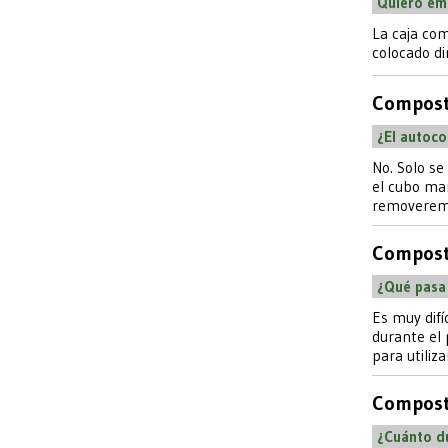
Quiero em
La caja com
colocado di
Compost
¿El autoc
No. Solo se
el cubo ma
removerem
Compost
¿Qué pasa
Es muy difí
durante el
para utiliz
Compost
¿Cuánto d