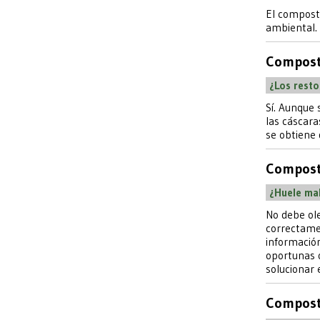
El compost
ambiental. 
Compost
¿Los rest
Sí. Aunque 
las cáscara
se obtiene 
Compost
¿Huele ma
No debe ole
correctamen
información
oportunas o
solucionar 
Compost