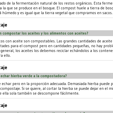
tado de la fermentación natural de los restos orgánicos. Esta ferm
 a la que se produce en el bosque. El compost huele a tierra de bos
á húmedo y es igual que la tierra vegetal que compramos en sacos.
aje
 compostar los aceites y los alimentos con aceites?
tos con aceite son compostables. Las grandes cantidades de aceit
cultades para el compost pero en cantidades pequeñas, no hay prob
 general, los aceites los debemos reciclar echándolos a los conten
a ello.
aje
 echar hierba verde a la compostadora?
de echar pero en la proporción adecuada. Demasiada hierba puede p
compostaje. Si se quiere, al cortar la hierba se puede dejar en el 
ue ella sola también se descompone fácilmente.
aje