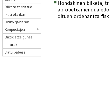
Hondakinen bilketa, 
Bilketa zerbitzua
aprobetxamendua edo 
Ikusi eta ikasi
dituen ordenantza fisk
Ohiko galderak
Konpostajea
Birziklatze gunea
Loturak
Datu babesa