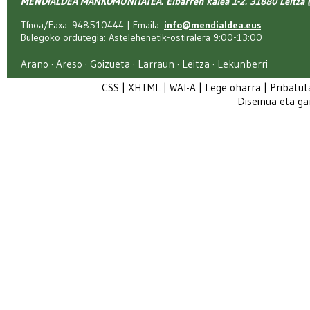
MENDIALDEA MANKOMUNITATEA. Elbarren kalea 1-2. 31880 Leitza (
Tfnoa/Faxa: 948510444 | Emaila:
info@mendialdea.eus
Bulegoko ordutegia: Astelehenetik-ostiralera 9:00-13:00
Arano · Areso · Goizueta · Larraun · Leitza · Lekunberri
CSS
|
XHTML
|
WAI-A
|
Lege oharra
|
Pribatut
Diseinua eta g