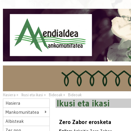
Hasiera »
Ikusi eta ikasi »
Bideoak »
Bideoak
Ikusi eta ikasi
Hasiera
Mankomunitatea
Albisteak
Zero Zabor erosketa
Zer non