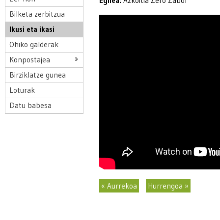
Egilea:
Azkoitia Zero Zabor
Bilketa zerbitzua
Ikusi eta ikasi
Ohiko galderak
Konpostajea
Birziklatze gunea
Loturak
Datu babesa
« Aurrekoa
Hurrengoa »