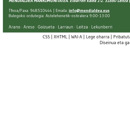
MENDIALDEA MANKOMUNITATEA. Elbarren kalea 1-2. 31880 Leitza (
Tfnoa/Faxa: 948510444 | Emaila:
info@mendialdea.eus
Bulegoko ordutegia: Astelehenetik-ostiralera 9:00-13:00
Arano · Areso · Goizueta · Larraun · Leitza · Lekunberri
CSS
|
XHTML
|
WAI-A
|
Lege oharra
|
Pribatut
Diseinua eta g