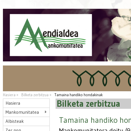
Hasiera »
Bilketa zerbitzua »
Tamaina handiko hondakinak
Bilketa zerbitzua
Hasiera
Mankomunitatea
Tamaina handiko ho
Albisteak
Mankomunitatera deitu (
Zer non