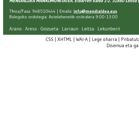
MENDIALDEA MANKOMUNITATEA. Elbarren kalea 1-2. 31880 Leitza (
Tfnoa/Faxa: 948510444 | Emaila:
info@mendialdea.eus
Bulegoko ordutegia: Astelehenetik-ostiralera 9:00-13:00
Arano · Areso · Goizueta · Larraun · Leitza · Lekunberri
CSS
|
XHTML
|
WAI-A
|
Lege oharra
|
Pribatut
Diseinua eta g