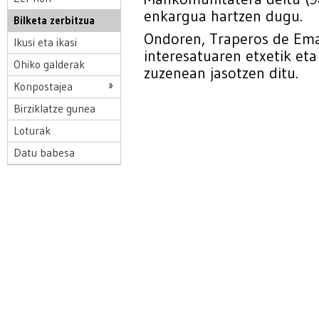
enkargua hartzen dugu.
Bilketa zerbitzua
Ondoren, Traperos de Em
Ikusi eta ikasi
interesatuaren etxetik et
Ohiko galderak
zuzenean jasotzen ditu.
Konpostajea
Birziklatze gunea
Loturak
Datu babesa