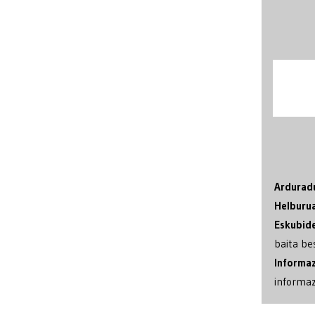
Ardurad
Helburu
Eskubid
baita be
Informaz
informaz