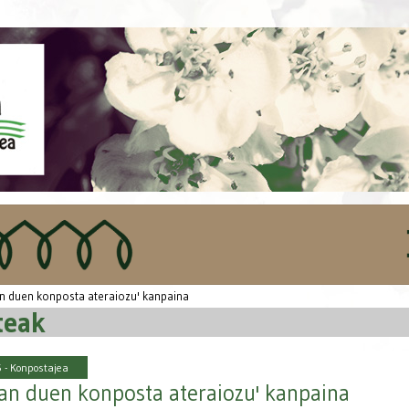
n duen konposta ateraiozu' kanpaina
teak
 -
Konpostajea
an duen konposta ateraiozu' kanpaina