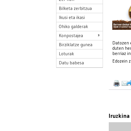
Bilketa zerbitzua
Ikusi eta ikasi
Ohiko galderak
Konpostajea
Datozen 
Birziklatze gunea
duten her
berriaz i
Loturak
Edozein z
Datu babesa
Iruzkina