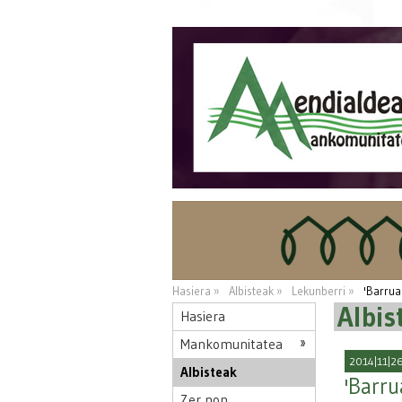
Hasiera »
Albisteak »
Lekunberri »
'Barrua
Albis
Hasiera
Mankomunitatea
2014|11|26
Albisteak
'Barru
Zer non