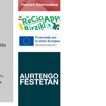
tika
zu,
a.