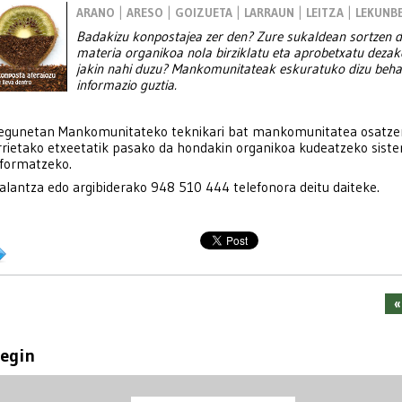
|
|
|
|
|
ARANO
ARESO
GOIZUETA
LARRAUN
LEITZA
LEKUNBE
Badakizu konpostajea zer den? Zure sukaldean sortzen 
materia organikoa nola birziklatu eta aprobetxatu deza
jakin nahi duzu? Mankomunitateak eskuratuko dizu beh
informazio guztia.
egunetan Mankomunitateko teknikari bat mankomunitatea osatze
rietako etxeetatik pasako da hondakin organikoa kudeatzeko sist
nformatzeko.
alantza edo argibiderako 948 510 444 telefonora deitu daiteke.
«
 egin