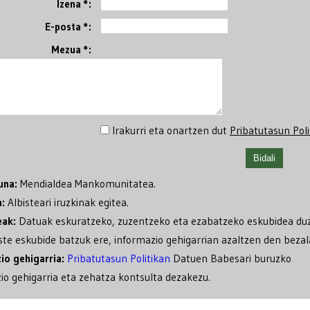
Izena *:
E-posta *:
Mezua *:
Irakurri eta onartzen dut
Pribatutasun Poli
una:
Mendialdea Mankomunitatea.
a:
Albisteari iruzkinak egitea.
eak:
Datuak eskuratzeko, zuzentzeko eta ezabatzeko eskubidea du
ste eskubide batzuk ere, informazio gehigarrian azaltzen den bezal
io gehigarria:
Pribatutasun Politikan
Datuen Babesari buruzko
io gehigarria eta zehatza kontsulta dezakezu.