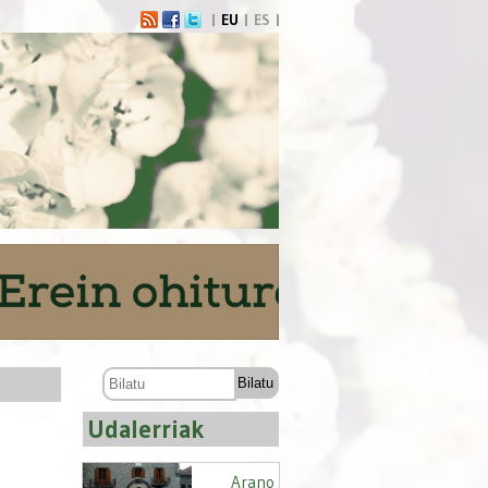
EU
ES
Udalerriak
Arano