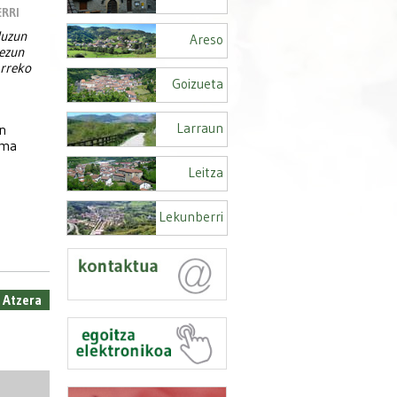
RRI
duzun
Areso
kezun
arreko
Goizueta
Larraun
n
ema
Leitza
Lekunberri
 Atzera