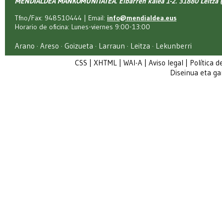
MENDIALDEA MANKOMUNITATEA. Elbarren kalea 1-2. 31880 Leitza (
Tfno/Fax: 948510444 | Email:
info@mendialdea.eus
Horario de oficina: Lunes-viernes 9:00-13:00
Arano · Areso · Goizueta · Larraun · Leitza · Lekunberri
CSS
|
XHTML
|
WAI-A
|
Aviso legal
|
Política d
Diseinua eta g