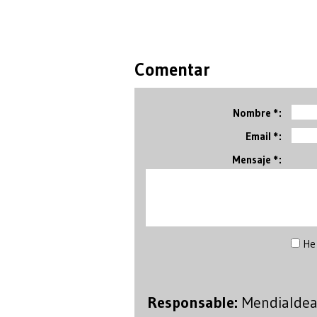
Comentar
Nombre *:
Email *:
Mensaje *:
He 
Responsable:
Mendialdea