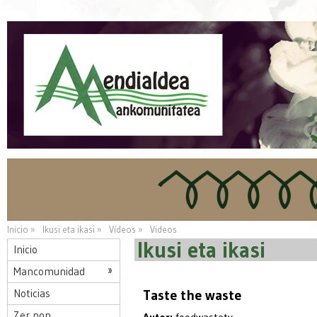
Inicio »
Ikusi eta ikasi »
Vídeos »
Videos
Ikusi eta ikasi
Inicio
Mancomunidad
Noticias
Taste the waste
Zer non