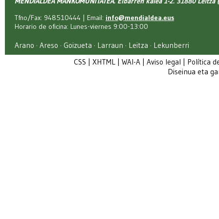
MENDIALDEA MANKOMUNITATEA. Elbarren kalea 1-2. 31880 Leitza (
Tfno/Fax: 948510444 | Email:
info@mendialdea.eus
Horario de oficina: Lunes-viernes 9:00-13:00
Arano · Areso · Goizueta · Larraun · Leitza · Lekunberri
CSS
|
XHTML
|
WAI-A
|
Aviso legal
|
Política d
Diseinua eta g