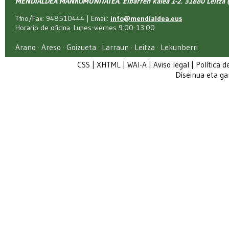
MENDIALDEA MANKOMUNITATEA. Elbarren kalea 1-2. 31880 Leitza (
Tfno/Fax: 948510444 | Email:
info@mendialdea.eus
Horario de oficina: Lunes-viernes 9:00-13:00
Arano · Areso · Goizueta · Larraun · Leitza · Lekunberri
CSS
|
XHTML
|
WAI-A
|
Aviso legal
|
Política d
Diseinua eta g