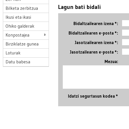
Lagun bati bidali
Bilketa zerbitzua
Ikusi eta ikasi
Bidaltzailearen izena *:
Ohiko galderak
Bidaltzailearen e-posta *:
Konpostajea
Jasotzailearen izena *:
Birziklatze gunea
Jasotzailearen e-posta *:
Loturak
Mezua:
Datu babesa
Idatzi segurtasun kodea *