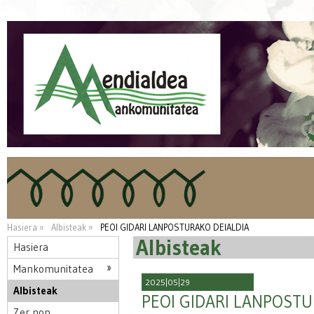
Hasiera »
Albisteak »
PEOI GIDARI LANPOSTURAKO DEIALDIA
Albisteak
Hasiera
Mankomunitatea
2025|05|29
Albisteak
PEOI GIDARI LANPOSTU
Zer non