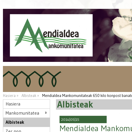
Hasiera »
Albisteak »
Mendialdea Mankomunitateak 650 kilo konpost banatu 
Albisteak
Hasiera
Mankomunitatea
2014|05|15
Albisteak
Mendialdea Mankomun
Zer non