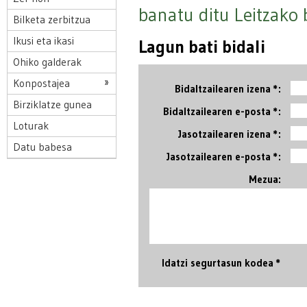
banatu ditu Leitzako 
Bilketa zerbitzua
Ikusi eta ikasi
Lagun bati bidali
Ohiko galderak
Konpostajea
Bidaltzailearen izena *:
Birziklatze gunea
Bidaltzailearen e-posta *:
Loturak
Jasotzailearen izena *:
Datu babesa
Jasotzailearen e-posta *:
Mezua:
Idatzi segurtasun kodea *