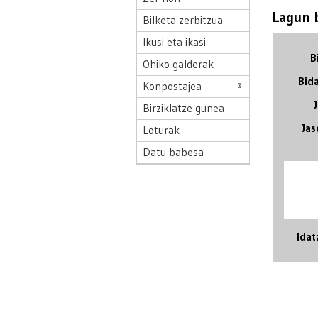
Lagun b
Bilketa zerbitzua
Ikusi eta ikasi
B
Ohiko galderak
Bida
Konpostajea
Birziklatze gunea
Jas
Loturak
Datu babesa
Idat