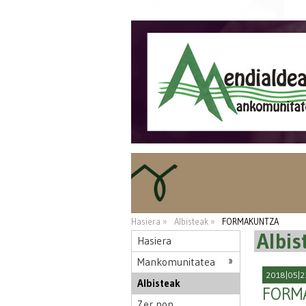
Hasiera »
Albisteak »
FORMAKUNTZA
Albis
Hasiera
Mankomunitatea
2018|05|2
Albisteak
FORM
Zer non