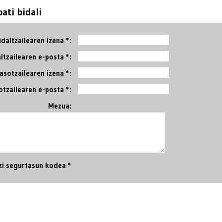
ati bidali
idaltzailearen izena *:
ltzailearen e-posta *:
Jasotzailearen izena *:
otzailearen e-posta *:
Mezua:
zi segurtasun kodea *