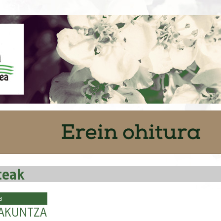
teak
3
AKUNTZA