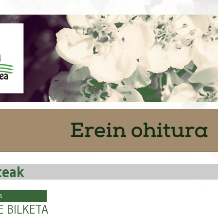
teak
8
E BILKETA