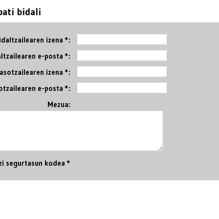
ati bidali
idaltzailearen izena *:
ltzailearen e-posta *:
Jasotzailearen izena *:
otzailearen e-posta *:
Mezua:
zi segurtasun kodea *