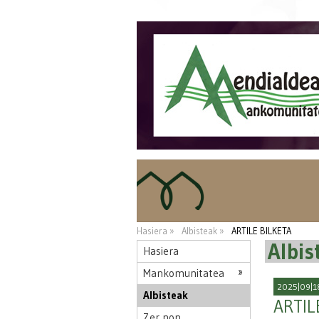
Hasiera »
Albisteak »
ARTILE BILKETA
Albis
Hasiera
Mankomunitatea
2025|09|1
Albisteak
ARTIL
Zer non