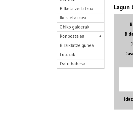
Lagun b
Bilketa zerbitzua
Ikusi eta ikasi
B
Ohiko galderak
Bida
Konpostajea
Birziklatze gunea
Jas
Loturak
Datu babesa
Idat